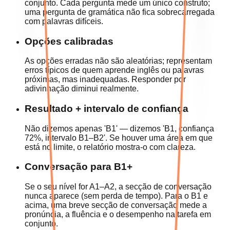
conjunto. Cada pergunta mede um único construto;
uma pergunta de gramática não fica sobrecarregada
com palavras difíceis.
Opções calibradas
As opções erradas não são aleatórias; representam
erros típicos de quem aprende inglês ou palavras
próximas, mas inadequadas. Responder por
adivinhação diminui realmente.
Resultado + intervalo de confiança
Não dizemos apenas 'B1' — dizemos 'B1, confiança
72%, intervalo B1–B2'. Se houver uma área em que
está no limite, o relatório mostra-o com clareza.
Conversação para B1+
Se o seu nível for A1–A2, a secção de conversação
nunca aparece (sem perda de tempo). Para o B1 e
acima, uma breve secção de conversação mede a
pronúncia, a fluência e o desempenho na tarefa em
conjunto.