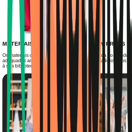
MATERIAIS DA OXFORD UNIVERSITY PRESS
Os materiais da Oxford, a editora mais prestigiada do mundo,
adequados ao seu nível, são automaticamente adicionados
à sua biblioteca.