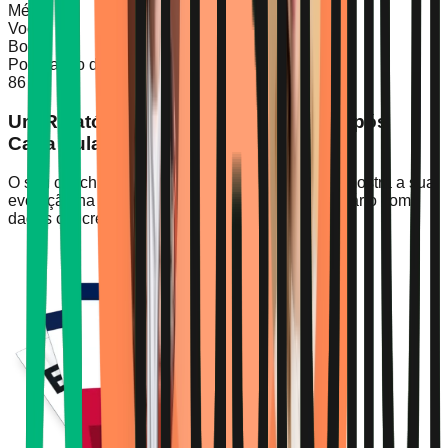
Médio
Você
Bom
Pontuação de Pronúncia
86/100
86
Um Relatório de Progresso Pessoal Após
Cada Aula
O seu coach de IA, o FLAI, analisa cada aula e mostra a sua
evolução na gramática, na fluência e no vocabulário com
dados concretos.