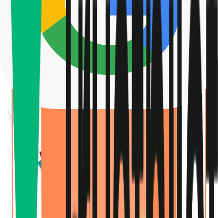
O seu coach de IA, o FLAI, analisa cada aula e mostra a sua
evolução na gramática, na fluência e no vocabulário com
dados concretos.