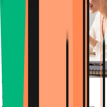
Único na Turquia
Coach de Aprendizagem com IA
Porquê a Flalingo?