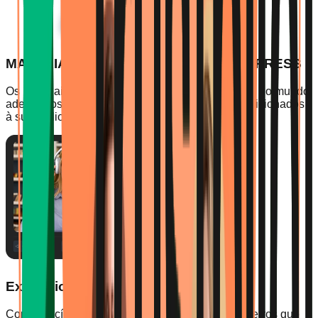
MATERIAIS DA OXFORD UNIVERSITY PRESS
Os materiais da Oxford, a editora mais prestigiada do mundo,
adequados ao seu nível, são automaticamente adicionados
à sua biblioteca.
Exercícios Personalizados
Com exercícios criados especificamente para os erros que