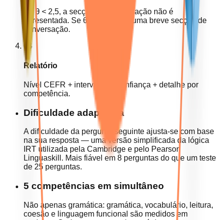
Se θ < 2,5, a secção de conversação não é
apresentada. Se θ ≥ 2,5, surge uma breve secção de
conversação.
04
Relatório
Nível CEFR + intervalo de confiança + detalhe por
competência.
Dificuldade adaptativa
A dificuldade da pergunta seguinte ajusta-se com base
na sua resposta — uma versão simplificada da lógica
IRT utilizada pela Cambridge e pelo Pearson
Linguaskill. Mais fiável em 8 perguntas do que um teste
de 25 perguntas.
5 competências em simultâneo
Não apenas gramática: gramática, vocabulário, leitura,
coesão e linguagem funcional são medidos em