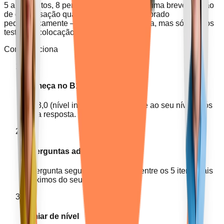
5 a 8 minutos, 8 perguntas adaptativas e uma breve secção
de conversação quando necessário. Calibrado
pedagogicamente — uma versão reduzida, mas sólida, dos
testes de colocação CEFR.
Como funciona
01
Começa no B1
θ = 3,0 (nível intermédio); ajusta-se ao seu nível após
cada resposta.
02
8 perguntas adaptativas
A pergunta seguinte é escolhida entre os 5 itens mais
próximos do seu novo θ.
03
Limiar de nível