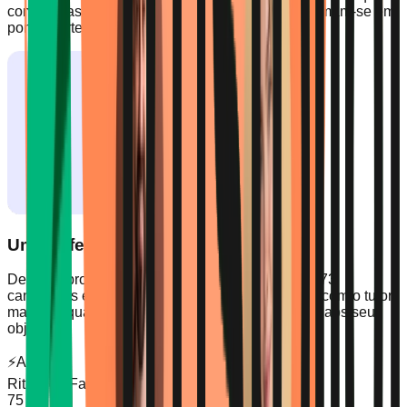
comete nas aulas, os seus pontos fracos transformam-se em
pontos fortes.
Um Professor Que o Compreende
De entre professores em que apenas 1 em cada 73
candidatos é aceite, fazemos a correspondência com o tutor
mais adequado ao seu estilo de aprendizagem e aos seus
objetivos.
⚡
Análise
Ritmo de Fala
75/100
75