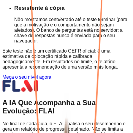
Resistente à cópia
Não mostramos certo/errado até o teste terminar (para
que a motivação e o comportamento não sejam
afetados). O banco de perguntas está no servidor; a
chave de respostas nunca é enviada para o seu
navegador.
Este teste não é um certificado CEFR oficial; é uma
estimativa de colocação rápida e calibrada
pedagogicamente. Em resultados no limite, o relatório
apresenta a recomendação de uma versão mais longa.
Meça o seu nível agora
A IA Que Acompanha a Sua
Evolução: FLAI
No final de cada aula, o FLAI analisa o seu desempenho e
gera um relatório de progresso detalhado. Não se limita a